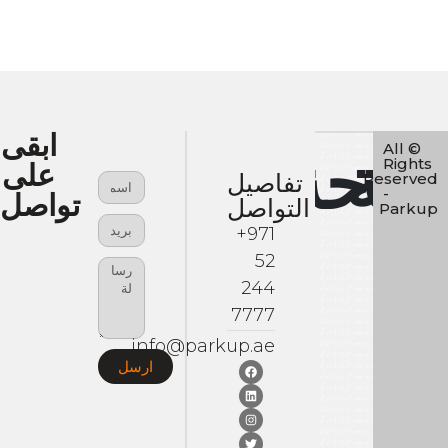
ابقى
© All
حة
ساحة
Rights
على
Reserved
تفاصيل
-
تواصل
التواصل
Parkup
+971
52
قل
أقل
244
7777
info@parkup.ae
،
،
ارسل