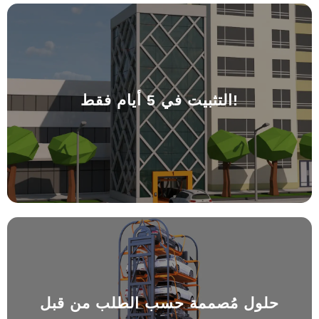
التثبيت في 5 أيام فقط!
التثبيت في 5 أيام فقط!
نحن نعلم قيمة الوقت في العالم السريع الحالي. لهذا السبب،
نلتزم بتثبيت أنظمتنا في غضون 5 أيام بعد انتهاء المشروع.
بطريقة سريعة وفعالة وموثوقة - هذا هو أسلوب "بارك آب".
حلول مُصممة حسب الطلب من قبل
مهندسين متخصصين
حلول مُصممة حسب الطلب من قبل
يقوم مهندسونا ومصممونا بتحليل كل موقع لتوصيل نظام "بارك